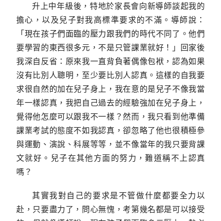
升上中年級後，特地於家長會向新導師談起我的
擔心，以及兒子對我高標準要求的不滿。導師說：
「現在孩子們面臨的壓力跟我們的時代不同了。他們
要學習的東西很多元，不是只管課業就好！」回家後
我深自反省：原來我一直背負著偶像包袱，認為如果
沒有比別人聰明，至少要比別人認真。這樣的自我要
求很自然的加在兒子身上，我在意的是兒子不像我當
年一樣認真，我把自己過去的經驗強加在兒子身上，
覺得他怎麼可以跟我不一樣？然而，我只看到他準備
課業考試的態度不如我認真，卻忽略了他也很積極參
與運動、演說、科展等等，並不像當年的我只要背課
文就好。兒子在其他方面的努力，難道稱不上認真
嗎？
其實我對自己的要求是不管做什麼都要全力以
赴，只要盡力了，問心無愧，考第幾名都是可以接受