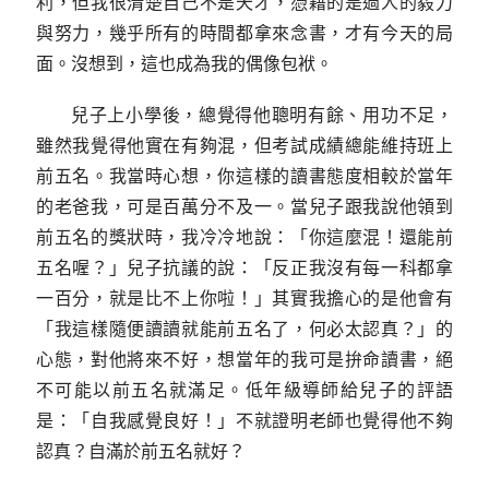
利，但我很清楚自己不是天才，憑藉的是過人的毅力
與努力，幾乎所有的時間都拿來念書，才有今天的局
面。沒想到，這也成為我的偶像包袱。
兒子上小學後，總覺得他聰明有餘、用功不足，
雖然我覺得他實在有夠混，但考試成績總能維持班上
前五名。我當時心想，你這樣的讀書態度相較於當年
的老爸我，可是百萬分不及一。當兒子跟我說他領到
前五名的獎狀時，我冷冷地說：「你這麼混！還能前
五名喔？」兒子抗議的說：「反正我沒有每一科都拿
一百分，就是比不上你啦！」其實我擔心的是他會有
「我這樣隨便讀讀就能前五名了，何必太認真？」的
心態，對他將來不好，想當年的我可是拚命讀書，絕
不可能以前五名就滿足。低年級導師給兒子的評語
是：「自我感覺良好！」不就證明老師也覺得他不夠
認真？自滿於前五名就好？