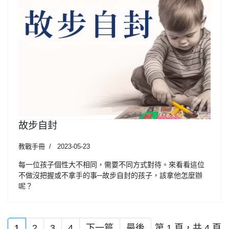
故步自封
教戰手冊
2023-05-23
每一位孩子個性大不相同，需要不同方式對待。來看看這位
不做沒把握或不拿手的事─故步自封的孩子，該拿他怎麼辦
呢？
第 1 頁，共 4 頁
1
2
3
4
下一篇
最後