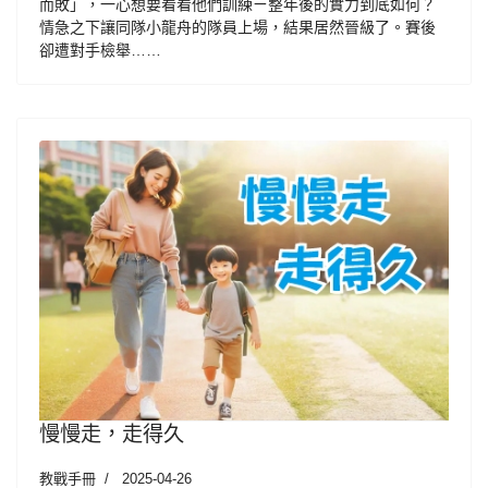
而敗」，一心想要看看他們訓練ㄧ整年後的實力到底如何？
情急之下讓同隊小龍舟的隊員上場，結果居然晉級了。賽後
卻遭對手檢舉……
慢慢走，走得久
教戰手冊
2025-04-26