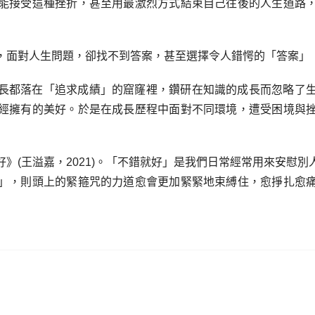
能接受這種挫折，甚至用最激烈方式結束自己往後的人生道路
，面對人生問題，卻找不到答案，甚至選擇令人錯愕的「答案」
長都落在「追求成績」的窟窿裡，鑽研在知識的成長而忽略了
經擁有的美好。於是在成長歷程中面對不同環境，遭受困境與
》(王溢嘉，2021)。「不錯就好」是我們日常經常用來安慰
」，則頭上的緊箍咒的力道愈會更加緊緊地束縛住，愈掙扎愈