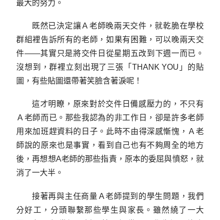
最大的努力。
既然已決定讓Ａ老師晚兩天交件，就乾脆在學校
群組裡告訴所有的老師，如果有困難，可以晚兩天交
件——其實只是將交件日從星期五改到下週一而已。
沒想到，群裡立刻出現了三張「THANK YOU」的貼
圖，有些貼圖還帶著笑臉含著淚呢！
這才明瞭，原來對於交件日備感壓力的，不只有
Ａ老師而已。那些我認為的非工作日，卻是許多老師
用來加班趕資料的日子。此時不由得深感慚愧，Ａ老
師說的原來也是事實，看到自己也有不夠周全的地方
後，再想想A老師的那些指責，原本的委屈與憤怒，就
消了一大半。
接著再與主任商量Ａ老師提到的學生問題，我們
分好工，分頭聯繫那些學生與家長。雖然繞了一大