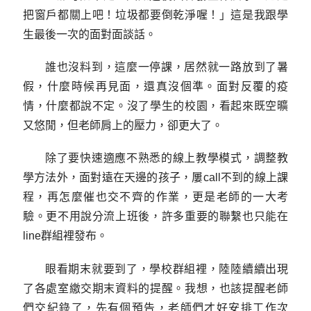
把窗戶都關上吧！垃圾都要倒乾淨喔！」這是我跟學
生最後一次的面對面談話。
誰也沒料到，這麼一停課，居然就一路放到了暑
假，什麼時候再見面，還真沒個準。面對反覆的疫
情，什麼都說不定。沒了學生的校園，看起來既空曠
又悠閒，但老師肩上的壓力，卻更大了。
除了要快速適應不熟悉的線上教學模式，調整教
學方法外，面對遠在天邊的孩子，屢call不到的線上課
程，再怎麼催也交不齊的作業，更是老師的一大考
驗。更不用說分流上班後，許多重要的聯繫也只能在
line群組裡發布。
眼看期末就要到了，學校群組裡，陸陸續續出現
了各處室繳交期末資料的提醒。我想，也該提醒老師
們交紀錄了，先有個預告，老師們才好安排工作次