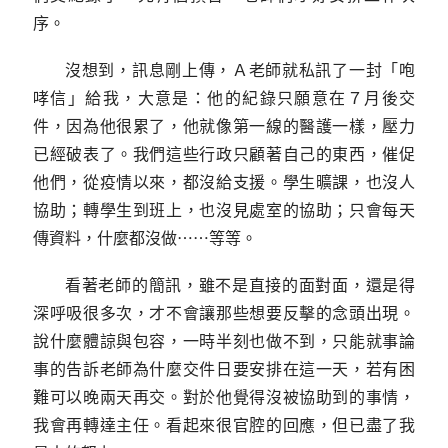
序。
沒想到，訊息剛上傳，Ａ老師就私訊了一封「咆
哮信」給我，大意是：他的紀錄只願意在７月後交
件，因為他很累了，他就像第一線的醫護一樣，壓力
已經破表了。我們這些行政只顧著自己的東西，催促
他們，從疫情以來，都沒給支援。學生曠課，也沒人
協助；轉學生到班上，也沒見處室的協助；只會每天
傳資料，什麼都沒做⋯⋯等等。
看著老師的簡訊，雖不是直接的面對面，還是得
深呼吸很多次，才不會讓那些想要反擊的念頭出現。
說什麼體諒與包容，一時半刻也做不到，只能就事論
事的告訴老師為什麼交件日要安排在這一天，若有困
難可以晚兩天再交。對於他覺得沒被協助到的事情，
我會再轉達主任。看起來很官腔的回應，但已盡了我