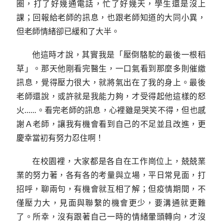
圈，打了好幾通電話，忙了好幾天，學生還是沒上
課；回報給老師的訊息，也跟老師知道的大同小異，
但老師情緒卻已緩和了大半。
他這時才說，其實我是「壓倒駱駝的最後一根稻
草」。那天他剛看完醫生，一口氣看到那麼多則催繳
訊息，覺得壓力很大，就將氣出在了我的身上。最後
老師還說，或許就是我能力夠，才受得起他這樣的怒
火......。看完老師的訊息，心裡雖是哭笑不得，但也感
謝Ａ老師，讓我有機會看到自己的不足並且改進，更
慶幸當初有努力忍住啊！
在校園裡，大家都是各自在工作崗位上，兢兢業
業的努力著，各有各的考量與立場，平日常見面，打
招呼，聊兩句，有機會就互相了解；但疫情期間，不
僅壓力大，見面與聯繫的機會更少，要溝通就更難
了。所幸，沒有跟著自己一時的情緒暈頭轉向，才沒