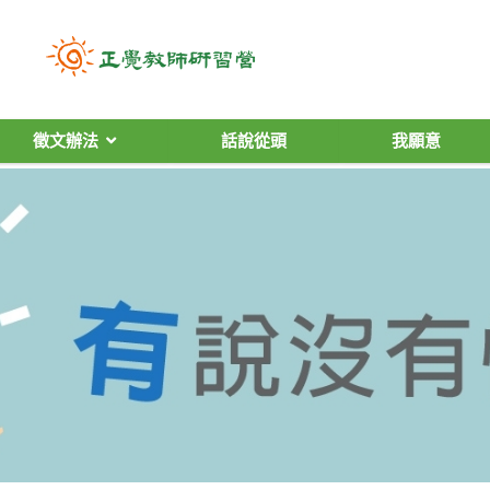
徵文辦法
話說從頭
我願意