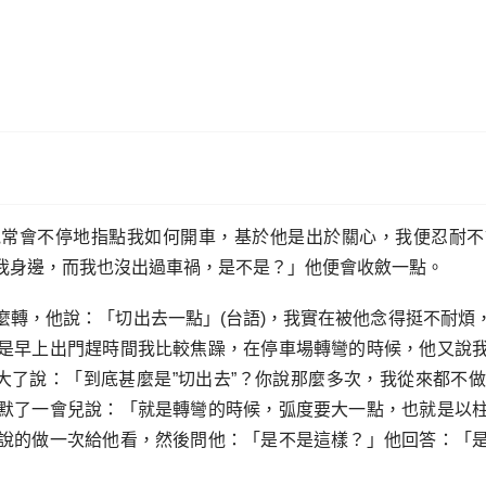
他常會不停地指點我如何開車，基於他是出於關心，我便忍耐不
我身邊，而我也沒出過車禍，是不是？」他便會收斂一點。
麼轉，他說：「切出去一點」(台語)，我實在被他念得挺不耐煩
是早上出門趕時間我比較焦躁，在停車場轉彎的時候，他又說
火大了說：「到底甚麼是”切出去”？你說那麼多次，我從來都不
默了一會兒說：「就是轉彎的時候，弧度要大一點，也就是以
說的做一次給他看，然後問他：「是不是這樣？」他回答：「