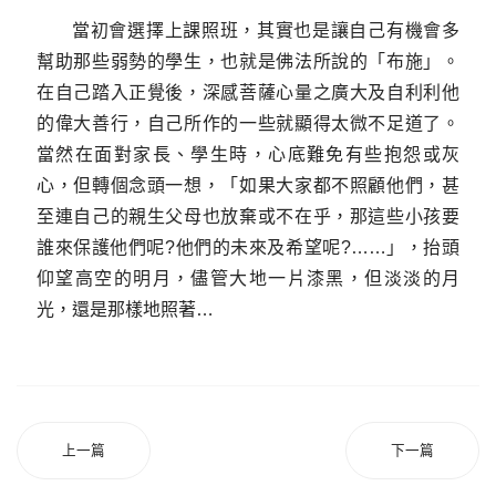
當初會選擇上課照班，其實也是讓自己有機會多
幫助那些弱勢的學生，也就是佛法所說的「布施」。
在自己踏入正覺後，深感菩薩心量之廣大及自利利他
的偉大善行，自己所作的一些就顯得太微不足道了。
當然在面對家長、學生時，心底難免有些抱怨或灰
心，但轉個念頭一想，「如果大家都不照顧他們，甚
至連自己的親生父母也放棄或不在乎，那這些小孩要
誰來保護他們呢?他們的未來及希望呢?……」，抬頭
仰望高空的明月，儘管大地一片漆黑，但淡淡的月
光，還是那樣地照著…
上一篇
下一篇