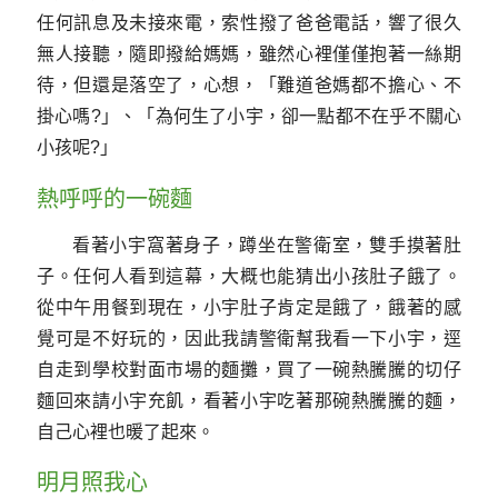
任何訊息及未接來電，索性撥了爸爸電話，響了很久
無人接聽，隨即撥給媽媽，雖然心裡僅僅抱著一絲期
待，但還是落空了，心想，「難道爸媽都不擔心、不
掛心嗎?」、「為何生了小宇，卻一點都不在乎不關心
小孩呢?」
熱呼呼的一碗麵
看著小宇窩著身子，蹲坐在警衛室，雙手摸著肚
子。任何人看到這幕，大概也能猜出小孩肚子餓了。
從中午用餐到現在，小宇肚子肯定是餓了，餓著的感
覺可是不好玩的，因此我請警衛幫我看一下小宇，逕
自走到學校對面市場的麵攤，買了一碗熱騰騰的切仔
麵回來請小宇充飢，看著小宇吃著那碗熱騰騰的麵，
自己心裡也暖了起來。
明月照我心