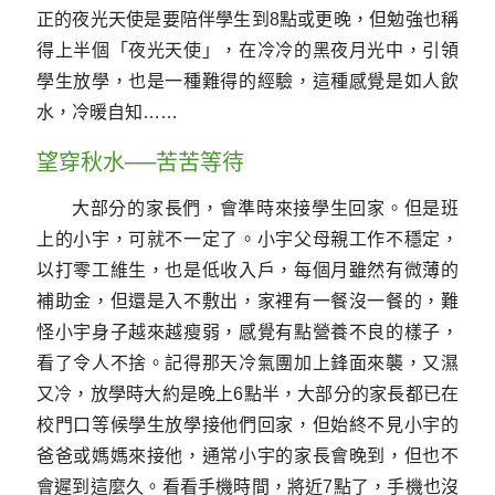
正的夜光天使是要陪伴學生到8點或更晚，但勉強也稱
得上半個「夜光天使」，在冷冷的黑夜月光中，引領
學生放學，也是一種難得的經驗，這種感覺是如人飲
水，冷暖自知……
望穿秋水──苦苦等待
大部分的家長們，會準時來接學生回家。但是班
上的小宇，可就不一定了。小宇父母親工作不穩定，
以打零工維生，也是低收入戶，每個月雖然有微薄的
補助金，但還是入不敷出，家裡有一餐沒一餐的，難
怪小宇身子越來越瘦弱，感覺有點營養不良的樣子，
看了令人不捨。記得那天冷氣團加上鋒面來襲，又濕
又冷，放學時大約是晚上6點半，大部分的家長都已在
校門口等候學生放學接他們回家，但始終不見小宇的
爸爸或媽媽來接他，通常小宇的家長會晚到，但也不
會遲到這麼久。看看手機時間，將近7點了，手機也沒