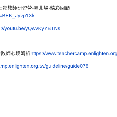
正覺教師研習營-臺北場-精彩回顧
?v=BEK_Jyvp1Xk
s://youtu.be/yQwvKyYBTNs
的教師心境轉折
https://www.teachercamp.enlighten.org.
amp.enlighten.org.tw/guideline/guide078