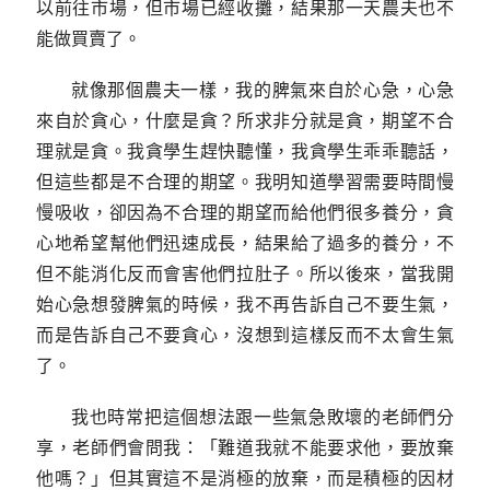
以前往市場，但市場已經收攤，結果那一天農夫也不
能做買賣了。
就像那個農夫一樣，我的脾氣來自於心急，心急
來自於貪心，什麼是貪？所求非分就是貪，期望不合
理就是貪。我貪學生趕快聽懂，我貪學生乖乖聽話，
但這些都是不合理的期望。我明知道學習需要時間慢
慢吸收，卻因為不合理的期望而給他們很多養分，貪
心地希望幫他們迅速成長，結果給了過多的養分，不
但不能消化反而會害他們拉肚子。所以後來，當我開
始心急想發脾氣的時候，我不再告訴自己不要生氣，
而是告訴自己不要貪心，沒想到這樣反而不太會生氣
了。
我也時常把這個想法跟一些氣急敗壞的老師們分
享，老師們會問我：「難道我就不能要求他，要放棄
他嗎？」但其實這不是消極的放棄，而是積極的因材