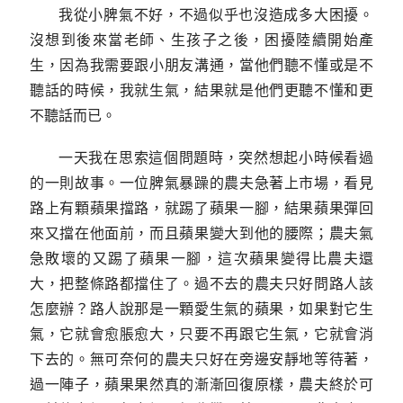
我從小脾氣不好，不過似乎也沒造成多大困擾。
沒想到後來當老師、生孩子之後，困擾陸續開始產
生，因為我需要跟小朋友溝通，當他們聽不懂或是不
聽話的時候，我就生氣，結果就是他們更聽不懂和更
不聽話而已。
一天我在思索這個問題時，突然想起小時候看過
的一則故事。一位脾氣暴躁的農夫急著上市場，看見
路上有顆蘋果擋路，就踢了蘋果一腳，結果蘋果彈回
來又擋在他面前，而且蘋果變大到他的腰際；農夫氣
急敗壞的又踢了蘋果一腳，這次蘋果變得比農夫還
大，把整條路都擋住了。過不去的農夫只好問路人該
怎麼辦？路人說那是一顆愛生氣的蘋果，如果對它生
氣，它就會愈脹愈大，只要不再跟它生氣，它就會消
下去的。無可奈何的農夫只好在旁邊安靜地等待著，
過一陣子，蘋果果然真的漸漸回復原樣，農夫終於可