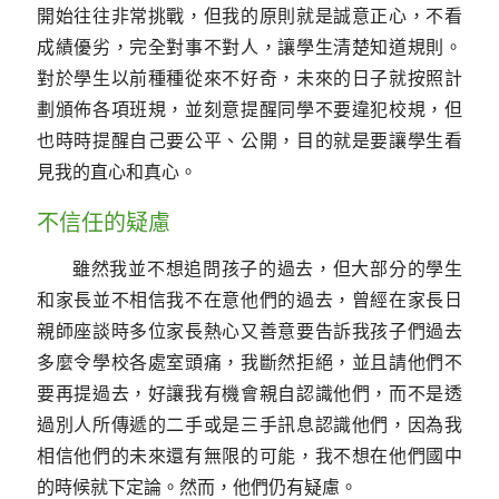
開始往往非常挑戰，但我的原則就是誠意正心，不看
成績優劣，完全對事不對人，讓學生清楚知道規則。
對於學生以前種種從來不好奇，未來的日子就按照計
劃頒佈各項班規，並刻意提醒同學不要違犯校規，但
也時時提醒自己要公平、公開，目的就是要讓學生看
見我的直心和真心。
不信任的疑慮
雖然我並不想追問孩子的過去，但大部分的學生
和家長並不相信我不在意他們的過去，曾經在家長日
親師座談時多位家長熱心又善意要告訴我孩子們過去
多麼令學校各處室頭痛，我斷然拒絕，並且請他們不
要再提過去，好讓我有機會親自認識他們，而不是透
過別人所傳遞的二手或是三手訊息認識他們，因為我
相信他們的未來還有無限的可能，我不想在他們國中
的時候就下定論。然而，他們仍有疑慮。