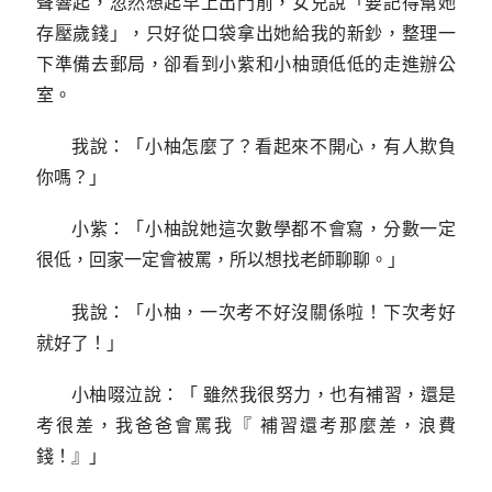
聲響起，忽然想起早上出門前，女兒說「要記得幫她
存壓歲錢」，只好從口袋拿出她給我的新鈔，整理一
下準備去郵局，卻看到小紫和小柚頭低低的走進辦公
室。
我說：「小柚怎麼了？看起來不開心，有人欺負
你嗎？」
小紫：「小柚說她這次數學都不會寫，分數一定
很低，回家一定會被罵，所以想找老師聊聊。」
我說：「小柚，一次考不好沒關係啦！下次考好
就好了！」
小柚啜泣說：「 雖然我很努力，也有補習，還是
考很差，我爸爸會罵我『 補習還考那麼差，浪費
錢！』」