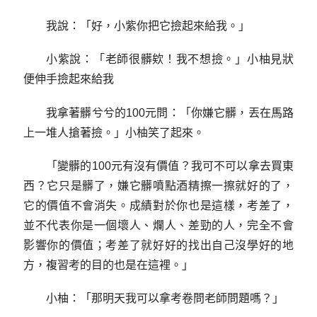
我說：「好，小紫你把它撿起來給我。」
小紫說：「老師很髒欸！我不想撿。」小柚見狀
便伸手撿起來給我
我拿著髒兮兮的100元問：「你嫌它髒，丟在馬路
上一堆人搶著撿。」小柚笑了起來。
「變髒的100元有沒有價值？我可不可以拿去買東
西？它只是髒了，嫌它髒噴點酒精擦一擦就好的了，
它的價值不會消失。成績對於你也是這樣，考差了，
並不代表你是一個壞人、爛人、差勁的人，完全不會
影響你的價值；考差了就好好的找出自己沒學好的地
方，複習考的目的也是在這裡。」
小柚：「那明天我可以拿考卷問老師問題嗎？」