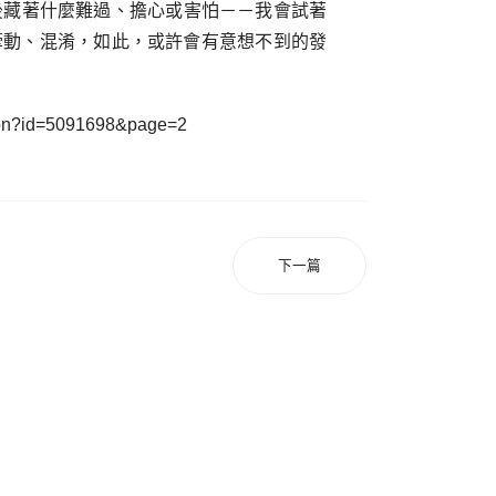
後藏著什麼難過、擔心或害怕－－我會試著
牽動、混淆，如此，或許會有意想不到的發
?id=5091698&page=2
下一篇