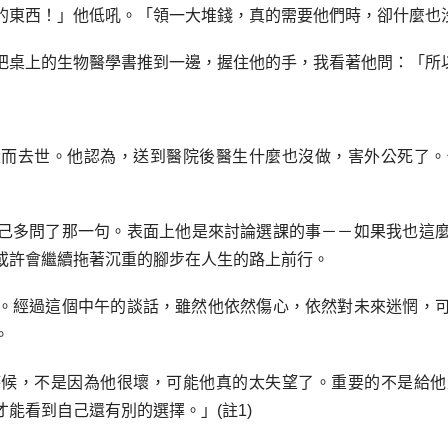
的東西！」他低吼。「領一大堆錢，真的需要他們時，卻什麼也
把桌上的生物醫學書推到一邊，握住他的手，我看著他問：「所
量而去世。他認為，送到醫院後醫生什麼也沒做，害外公死了。
己多問了那一句。表面上他是來討論選課的事－－如果我也這
或許會繼續拖著沉重的腳步在人生的路上前行。
。經過這個中午的談話，雖然他依然傷心，依然對未來迷惘，
。
時候，不是因為他很壞，可能他真的太失望了。重要的不是給他
能看到自己還有別的選擇。」(註1)