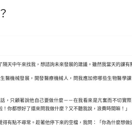
？
了隔天中午來找我，想諮詢未來發展的建議。雖然我當天的課有
朝生醫機械發展，開發醫療機械人，問我應加修哪些生物醫學課
的話，只顧著說他自己要做什麼－－在我看來是亢奮而不切實際
啦！你都想好了還來問我做什麼？又不聽我說，浪費時間嘛！」
覺得有點不尋常。趁著他停下來的空檔，我問：「你為什麼想做