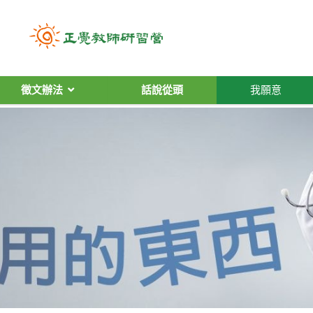
徵文辦法
話說從頭
我願意