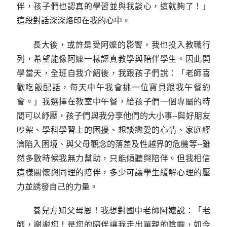
伴，孩子們也認真的學習並與我談心，這就夠了！」
這段對話深深烙印在我的心中。
長大後，或許是受阿嬤的影響，我也投入教職行
列，希望能像阿嬤一樣認真教學與陪伴學生。因此開
學當天，全班自我介紹後，我跟孩子們說：「老師喜
歡吃飯配話，每天中午我會挑一位寶貝跟我午餐約
會。」我選擇在教室中午餐，給孩子們一個專屬的時
間可以紓壓，孩子們與我分享他們的大小事--與好朋友
吵架、學科學習上的困擾、想談戀愛的心情、家庭經
濟陷入困境、與父母觀念的落差及性越界的危機等--雖
然多數時候我無力幫助，只能傾聽與陪伴。但我相信
這樣關懷與同理的陪伴，多少可讓學生緩解心理的壓
力並誘發自己的力量。
養兒方知父母恩！我想對國中老師阿嬤說：「老
師，謝謝您！是您的陪伴讓我走出單親的陰霾，如今