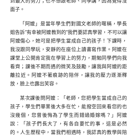
到最大的努力；也不想跟老師、同學講，因為覺得沒
面子。
「阿嬤」是當年學生們對國文老師的暱稱，學長
姐告訴”有幸被阿嬤教到的”我們要認真學習，不可以讓
阿嬤傷心，她可是把學生當成自己的孩子！下課時，
我沒跟同學玩，安靜的在座位上讀書寫作業。阿嬤在
課堂上公開肯定我在學習上的努力，期勉同學們向我
看齊；課後不期而遇的微笑及鼓勵，讓我與阿嬤的距
離拉近。阿嬤不著痕跡的陪伴，讓我的壓力逐漸釋
放，臉上也露出笑容。
某次課後問阿嬤：「老師，您把學生當成自己的
孩子，學生們畢業後大多在忙，能撥空回來看您的也
沒幾個，您曾後悔為了學生而錯過婚嫁嗎？」阿嬤
說：「孩子們長大了，有各自要忙的事，這是必然
的。人生歷程中，當我們相遇時，我認真的教學與陪