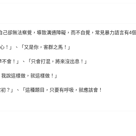
自己卻無法察覺，導致溝通障礙，而不自覺，常見暴力語言有4
本就不用心！」、「又是你，害群之馬！」
，老是學不會！」、「只會打混，將來沒出息！」
心點！我說這樣做，就這樣做！」
，何必當初？」、「這種題目，只要有呼吸，就應該會！