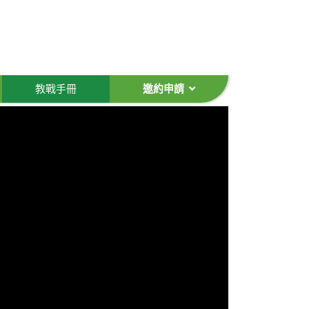
教戰手冊
邀約申請