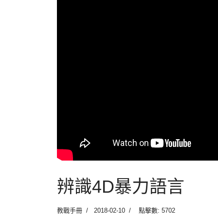
辨識4D暴力語言
教戰手冊
2018-02-10
點擊數: 5702