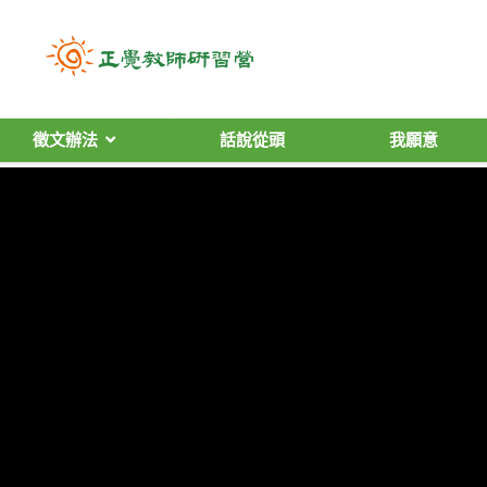
徵文辦法
話說從頭
我願意