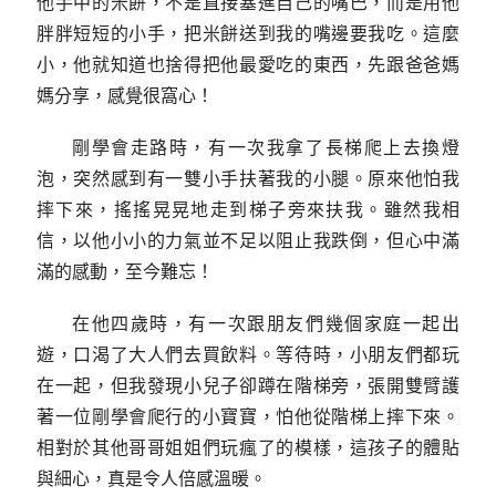
他手中的米餅，不是直接塞進自己的嘴巴，而是用他
胖胖短短的小手，把米餅送到我的嘴邊要我吃。這麼
小，他就知道也捨得把他最愛吃的東西，先跟爸爸媽
媽分享，感覺很窩心！
剛學會走路時，有一次我拿了長梯爬上去換燈
泡，突然感到有一雙小手扶著我的小腿。原來他怕我
摔下來，搖搖晃晃地走到梯子旁來扶我。雖然我相
信，以他小小的力氣並不足以阻止我跌倒，但心中滿
滿的感動，至今難忘！
在他四歲時，有一次跟朋友們幾個家庭一起出
遊，口渴了大人們去買飲料。等待時，小朋友們都玩
在一起，但我發現小兒子卻蹲在階梯旁，張開雙臂護
著一位剛學會爬行的小寶寶，怕他從階梯上摔下來。
相對於其他哥哥姐姐們玩瘋了的模樣，這孩子的體貼
與細心，真是令人倍感溫暖。