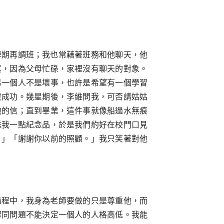
學期再調班；我也常藉著班務和他聊天，他
寞，因為父母忙碌，家裡沒有聊天的對象。
另一個人不是壞事，也許是希望有一個學習
沒成功。幾星期後，李維問我，可否請姑姑
他的信；直到畢業，這件事就像船過水無痕
送我一點紀念品，於是我們約好在校門口見
！」「謝謝你以前的照顧。」我只笑著對他
過程中，我身為老師要做的只是尊重他，而
認同問題不能決定一個人的人格高低。我能