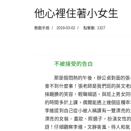
他心裡住著小女生
教戰手冊
2019-03-02
點擊數: 1327
不被接受的告白
那是個悶熱的午後，辦公桌對面的張
會不到什麼事！張老師是我們班的英文老
抹靦腆的笑容，輕聲細語，與班上男女同
的時間多於上課，偶爾能遇上幾個這種乖
李維提到自己從小被人稱讚有一雙漂亮的
漂亮的女裝、畫妝、照鏡子，扮演女性
訝！仔細觀察李維，文靜害羞、待人和氣