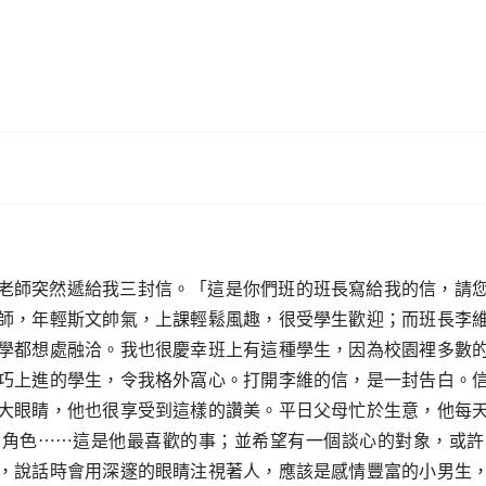
老師突然遞給我三封信。「這是你們班的班長寫給我的信，請
師，年輕斯文帥氣，上課輕鬆風趣，很受學生歡迎；而班長李
學都想處融洽。我也很慶幸班上有這種學生，因為校園裡多數
巧上進的學生，令我格外窩心。打開李維的信，是一封告白。
大眼睛，他也很享受到這樣的讚美。平日父母忙於生意，他每
的角色⋯⋯這是他最喜歡的事；並希望有一個談心的對象，或許
，說話時會用深邃的眼睛注視著人，應該是感情豐富的小男生