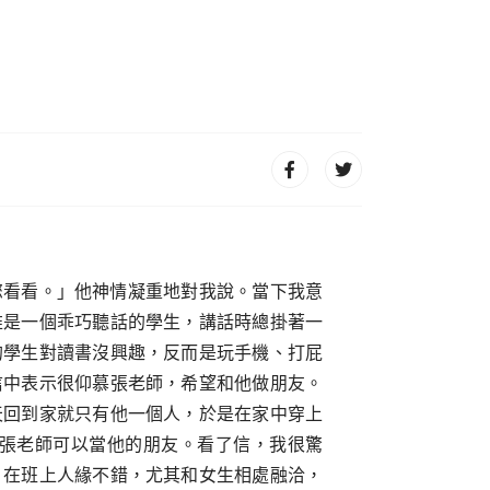
您看看。」他神情凝重地對我說。當下我意
維是一個乖巧聽話的學生，講話時總掛著一
的學生對讀書沒興趣，反而是玩手機、打屁
信中表示很仰慕張老師，希望和他做朋友。
天回到家就只有他一個人，於是在家中穿上
張老師可以當他的朋友。看了信，我很驚
，在班上人緣不錯，尤其和女生相處融洽，