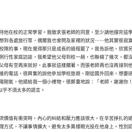
持他在校的正常學習。我徵求張老師的同意，至少請他撐完這
想到各處旅行等，偶爾我也會問及家裡的狀況⋯⋯他其實很寂
校隊的事，現在覺得那只是成長的過程罷了。我告訴他，欣賞
例行性家庭訪談，我希望他父母到校一趟，也聯絡了幾次，都
父母有空再來就好，此事就這樣擱著。而張老師再也沒再接到
維的電話，很興奮的說他參加學校旅遊，剛從國外回來，想要
陽剛氣，他遞給我一個小禮物，很鄭重地說：「老師，謝謝你
似乎不須太多的語言。
流價值有衝突時，內心的糾結和壓力應該很大，在辛苦掙扎的
理方式，不讓事情擴大，避免太多異樣眼光投在他身上。性別