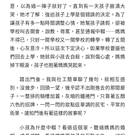
意，以為過一陣子就好了。直到有一天孩子崩潰大
哭，她才了解：強迫孩子上學是個錯誤的決定。為了
讓孩子有多一點時間調整心情，她幫孩子請假，卻被
學校叫去開會、說教、辱罵，甚至通報中輟⋯⋯媽媽
不得已，只好一間學校又一間學校的轉學。轉了五間
後，心灰意冷。所以這次下定決心，如果學校要逼他
們回去上學，她就與小孩去自殺，說到傷心處，媽媽
掉下眼淚，孩子也抱著媽媽哭起來。
踏出門後，我與社工簡單聊了幾句，就相互道
別。沒幾步，回頭一望，幾乎認不出剛進去的那間屋
子。一整排的騎樓加蓋，灰暗的鐵捲門，只靠著五顏
六色的招牌，一閃一閃的妝點這單調的民宅、平常的
街景，誰知門後有著這樣的故事呢？
小孩為什麼中輟？看過這個家，聽過媽媽的婚