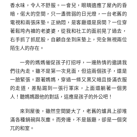
香水味，令人不舒服。一會兒，眼睛適應了屋內的昏
暗，偌大的空間，只一盞微弱的日光燈，一台老舊的
電視和兩張床墊。正納悶，是客廳還是房間？一位穿
著鬆垮內褲的老婆婆，從我和社工的面前晃了過去，
右手抓了抓屁股，自顧自坐到床墊上，完全無視兩位
陌生人的存在。
一旁的媽媽催促孩子打招呼，一邊熱情的邀請我
們往內走。雖不是第一次見面，但這兩個孩子，還是
一臉緊張。跟著媽媽，穿過一條又黑又暗且掛滿衣服
的走道，差點踢到一張行軍床，上面還躺著一個男
人！聽媽媽跟他的對話，這應是孩子的外公吧！
來到屋後，雖然空間變大了，老舊的爐具上卻堆
滿各種鍋碗與灰塵。而旁邊，不是飯廳，卻是一個突
兀的和室。