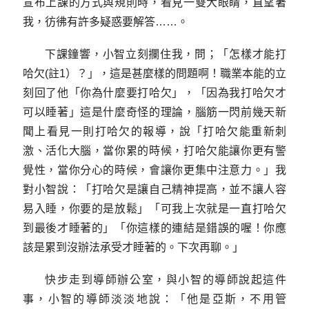
宣布上課的方式與規則時，看見一雙大眼睛，直望著
我，彷彿有許多疑惑要解答……。
下課鐘響，小智立刻攔住我，問；「怎樣才能打
哈欠(註1）？」，這是甚麼樣的問題啊！職業本能的立
刻回了他「你為什麼要打哈欠」，「因為我打哈欠才
可以睡著」這是什麼奇怪的理論，腦筋一閃前幾天新
聞上看見一則打哈欠的報導，說「打哈欠能重新刺
激、活化大腦，當你累的時候，打哈欠能讓你更有警
覺性，當你分心的時候，會讓你更集中注意力。」我
對小智說：「打哈欠是讓自己精神提高，並不讓人容
易入睡，你要的是放鬆」「可我上次就是一直打哈欠
到最後才睡著的」「你這樣的連結是錯誤的喔！你應
該是累到沒辦法承受才睡著的。下次再聊。」
快步走到導師辦公室，與小智的導師說起這件
事，小智的導師淡淡地說：「他是亞斯，不用管