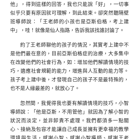
他」，得到這樣的回答，我也只能說「好」，一切事
似乎只要有原因就可理解，到此結束。卻突然聽隔壁
班導師說：「王老師的小孩也是亞斯伯格，考上建
中」，哇！就像是仙人指路，告訴我該找誰討論了。
約了王老師聊他的孩子的情況，其實考上建中不
是他們最在意的，目前亞斯伯格症的治療，大多集中
在改變他們的社會行為，如：增加他們解讀情境的技
巧，適應社會規範的能力，增進與人互動的能力等。
孩子考上建中後，才發現自己的孩子不是最特殊的，
也不是人緣最差的，就放心了。
忽然間，我覺得我也要有解讀情境的技巧，小智
導師說：「他是亞斯，不用管他」就因為了解小智的
狀況而淡定，並非卸責不處理。我們都須多一點關
心、接納及包容才能讓自己成長並擁有更幸福的教學
環境與生活，感謝小智、感謝小智導師、感謝王老