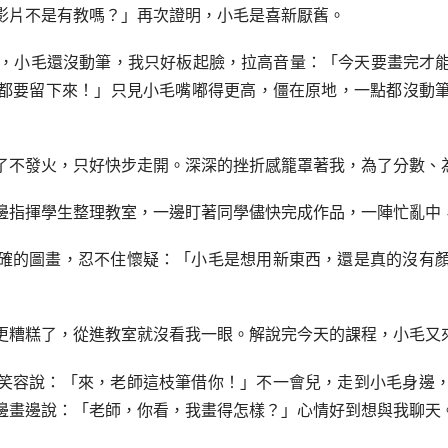
影片不是有教嗎？」再次證明，小毛是喜新厭舊。
了，小毛還沒動筆，我只好板起臉，拉高音量：「今天要畫完才
都要留下來！」只見小毛嘴嘟得更高，僵在原地，一點都沒動
了不發火，只好快步走開。深深的挫折感籠罩著我，為了分數、
邊指揮學生整理教室，一邊盯著同學儘快完成作品，一陣忙亂中
確的圖畫，忍不住懷疑：「小毛是想用新東西，還是真的沒有
更糟糕了，從進教室就沒看我一眼。解說完今天的課程，小毛又
笑容說：「來，老師這枝筆借你！」不一會兒，走到小毛身邊
邊畫邊說：「老師，你看，我畫得怎樣？」心情好到想與我聊天