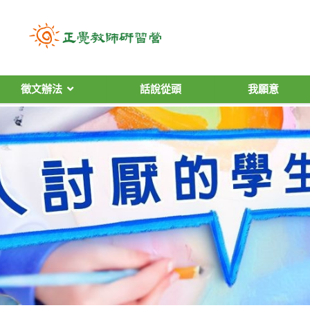
徵文辦法
話說從頭
我願意