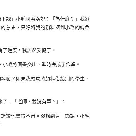
能下課」小毛嘟著嘴說：「為什麼？」我忍
筆的意思，只好將我的顏料擠到小毛的調色
為了進度，我居然妥協了。
，小毛將圖畫交出，準時完成了作業。
顏料呢？如果我願意將顏料借給別的學生，
來了：「老師，我沒有筆。」。
，誇讚他畫得不錯。沒想到這一節課，小毛
。