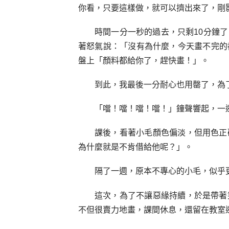
你看，只要這樣做，就可以擠出來了，剛
時間一分一秒的過去，只剩10分鐘
著怒氣說：「沒有為什麼，今天畫不完的
盤上「顏料都給你了，趕快畫！」。
到此，我最後一分耐心也用罄了，為
「噹！噹！噹！噹！」鐘聲響起，一
課後，看著小毛顏色偏淡，但用色正
為什麼就是不肯借給他呢？」。
隔了一週，原本不專心的小毛，似乎
這次，為了不讓惡緣持續，於是帶著
不但很賣力地畫，課間休息，還留在教室