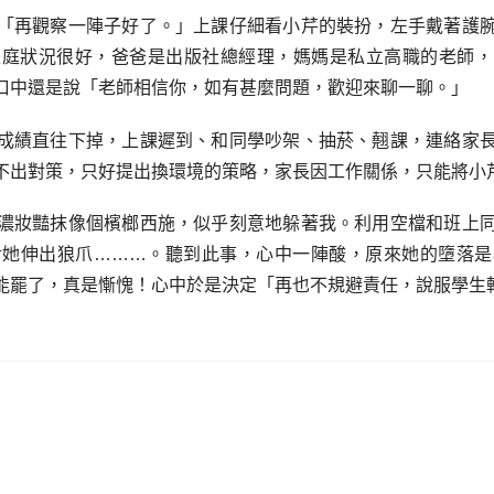
「再觀察一陣子好了。」上課仔細看小芹的裝扮，左手戴著護
家庭狀況很好，爸爸是出版社總經理，媽媽是私立高職的老師，
口中還是說「老師相信你，如有甚麼問題，歡迎來聊一聊。」
成績直往下掉，上課遲到、和同學吵架、抽菸、翹課，連絡家
不出對策，只好提出換環境的策略，家長因工作關係，只能將小
濃妝豔抹像個檳榔西施，似乎刻意地躲著我。利用空檔和班上
對她伸出狼爪………。聽到此事，心中一陣酸，原來她的墮落是
能罷了，真是慚愧！心中於是決定「再也不規避責任，說服學生