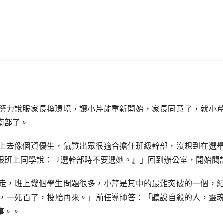
努力說服家長換環境，讓小芹能重新開始，家長同意了，就小
南部了。
上去像個資優生，氣質出眾很適合擔任班級幹部，沒想到在選
跟班上同學說：『選幹部時不要選她。』」回到辦公室，開始閱
走，班上幾個學生問題很多，小芹是其中的最難突破的一個，
，一死百了，投胎再來。」前任導師答：「聽說自殺的人，靈
事。。