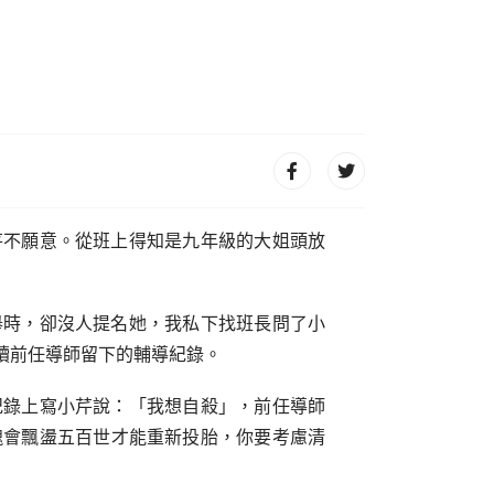
芹不願意。從班上得知是九年級的大姐頭放
舉時，卻沒人提名她，我私下找班長問了小
讀前任導師留下的輔導紀錄。
紀錄上寫小芹說：「我想自殺」，前任導師
魂會飄盪五百世才能重新投胎，你要考慮清