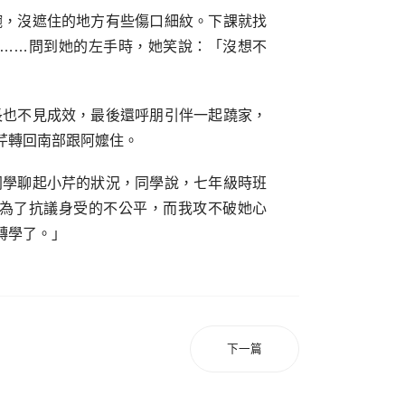
腕，沒遮住的地方有些傷口細紋。下課就找
……問到她的左手時，她笑說：「沒想不
長也不見成效，最後還呼朋引伴一起蹺家，
芹轉回南部跟阿嬤住。
同學聊起小芹的狀況，同學說，七年級時班
為了抗議身受的不公平，而我攻不破她心
轉學了。」
下一篇