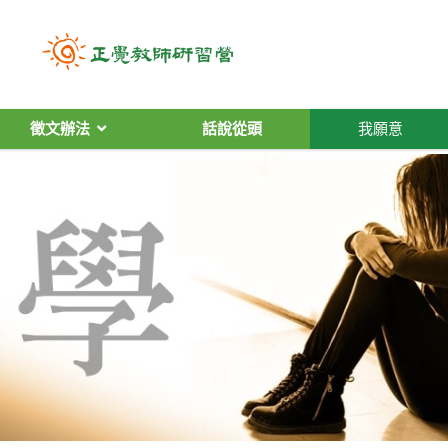
徵文辦法
話說從頭
我願意