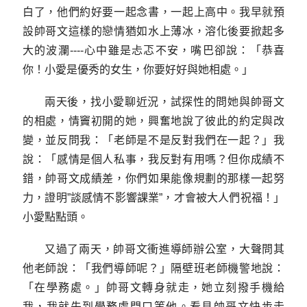
白了，他們約好要一起念書，一起上高中。我早就預
設帥哥文這樣的戀情猶如水上薄冰，溶化後要掀起多
大的波瀾----心中雖是忐忑不安，嘴巴卻說：「恭喜
你！小愛是優秀的女生，你要好好與她相處。」
兩天後，找小愛聊近況，試探性的問她與帥哥文
的相處，情竇初開的她，興奮地說了彼此的約定與改
變，並反問我：「老師是不是反對我們在一起？」我
說：「感情是個人私事，我反對有用嗎？但你成績不
錯，帥哥文成績差，你們如果能像規劃的那樣一起努
力，證明”談感情不影響課業”，才會被大人們祝福！」
小愛點點頭。
又過了兩天，帥哥文衝進導師辦公室，大聲問其
他老師說：「我們導師呢？」隔壁班老師機警地說：
「在學務處。」帥哥文轉身就走，她立刻撥手機給
我，我就先到學務處門口等他。看見帥哥文快步走