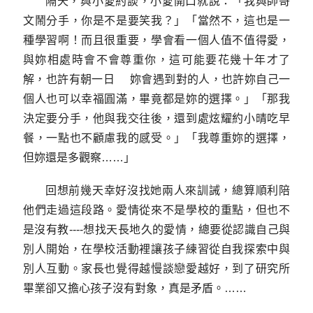
隔天，與小愛約談，小愛開口就說：「我與帥哥
文鬧分手，你是不是要笑我？」「當然不，這也是一
種學習啊！而且很重要，學會看一個人值不值得愛，
與妳相處時會不會尊重你，這可能要花幾十年才了
解，也許有朝一日 妳會遇到對的人，也許妳自己一
個人也可以幸福圓滿，畢竟都是妳的選擇。」「那我
決定要分手，他與我交往後，還到處炫耀約小晴吃早
餐，一點也不顧慮我的感受。」「我尊重妳的選擇，
但妳還是多觀察……」
回想前幾天幸好沒找她兩人來訓誡，總算順利陪
他們走過這段路。愛情從來不是學校的重點，但也不
是沒有教----想找天長地久的愛情，總要從認識自己與
別人開始，在學校活動裡讓孩子練習從自我探索中與
別人互動。家長也覺得越慢談戀愛越好，到了研究所
畢業卻又擔心孩子沒有對象，真是矛盾。……